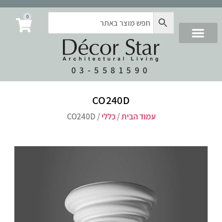
0
03-5581590
CO240D
עמוד הבית
/
כללי
/ CO240D