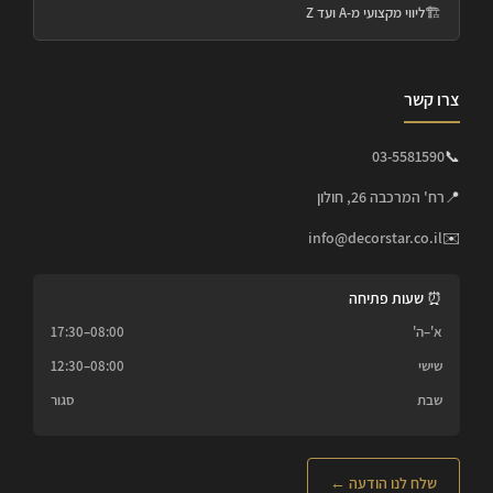
🏗️
ליווי מקצועי מ-A ועד Z
צרו קשר
03-5581590
📞
📍
רח' המרכבה 26, חולון
info@decorstar.co.il
✉️
⏰ שעות פתיחה
א'–ה'
08:00–17:30
שישי
08:00–12:30
שבת
סגור
שלח לנו הודעה ←