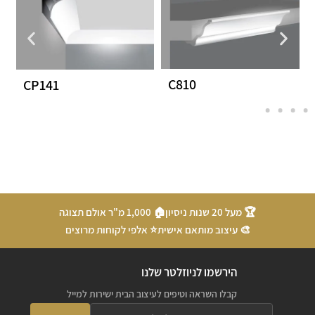
C810
CP141
🏆 מעל 20 שנות ניסיון
🏠 1,000 מ"ר אולם תצוגה
🎨 עיצוב מותאם אישית
⭐ אלפי לקוחות מרוצים
הירשמו לניוזלטר שלנו
קבלו השראה וטיפים לעיצוב הבית ישירות למייל