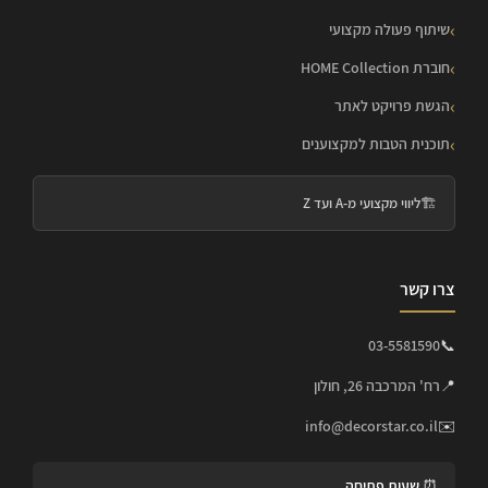
שיתוף פעולה מקצועי
חוברת HOME Collection
הגשת פרויקט לאתר
תוכנית הטבות למקצוענים
🏗️
ליווי מקצועי מ-A ועד Z
צרו קשר
03-5581590
📞
📍
רח' המרכבה 26, חולון
info@decorstar.co.il
✉️
⏰ שעות פתיחה