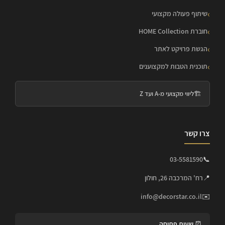
שיתוף פעולה מקצועי
חוברת HOME Collection
הגשת פרויקט לאתר
תוכנית הטבות למקצוענים
🏗️
ליווי מקצועי מ-A ועד Z
צרו קשר
03-5581590
📞
📍
רח' המרכבה 26, חולון
info@decorstar.co.il
✉️
⏰ שעות פתיחה