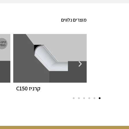
מוצרים נלווים
ז C112
קרניז C150