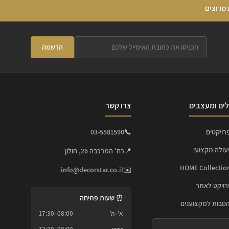
 מרוצים
הרשמה
ים ומעצבים
צרו קשר
רויקטים
📞
03-5581590
עולה מקצועי
📍
רח' המרכבה 26, חולון
info@decorstar.co.il
✉️
ויקט לאתר
⏰ שעות פתיחה
הטבות למקצוענים
א'–ה'
08:00–17:30