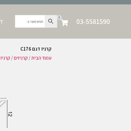
0
03-5581590
דף
קרניז דגם C176
עמוד הבית
/
קרניזים
/
קרניזי