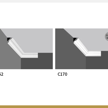
C152
C170