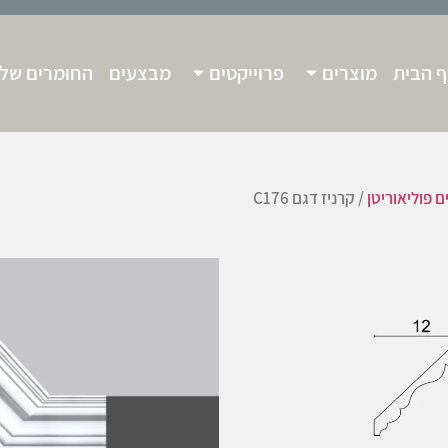
 הבית
מוצרים
פרוייקטים
מבצעים
החומרים שלנ
ם פוליאוריטן
/ קרניז דגם C176