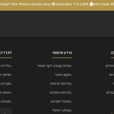
🏠 1,000 מ"ר אולם תצוגה
🎨 עיצוב מותאם אישית
⭐ אלפי לקוחות
ו
מידע שימושי
לאדריכל
יביים
אודות קבוצת דקור סטאר
גלריית פ
רות
תקנון האתר
שיתוף פ
מדיניות פרטיות
חוברת HOME Collection
יביים
מדיניות החזרות
הגשת פר
מאמרי השראה
תוכנית 
קטלוג דיגיטלי
 ←