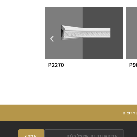
P2270
P9
 מרוצים
הרשמה