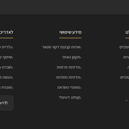
ו
מידע שימושי
לאדריכל
יביים
אודות קבוצת דקור סטאר
גלריית פ
רות
תקנון האתר
שיתוף פ
מדיניות פרטיות
חוברת HOME Collection
יביים
מדיניות החזרות
הגשת פר
מאמרי השראה
תוכנית 
קטלוג דיגיטלי
 ←
🏗️
ליווי