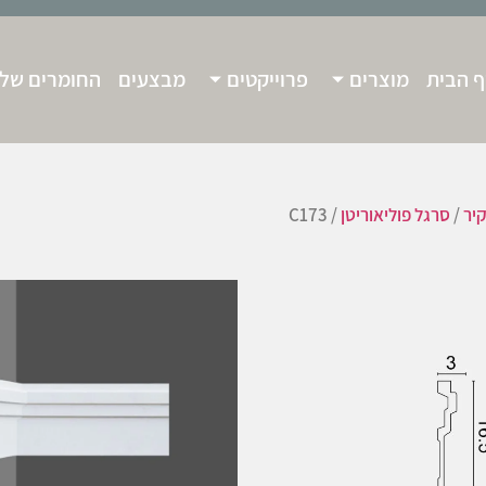
 הבית
מוצרים
פרוייקטים
מבצעים
החומרים שלנ
יר
/
סרגל פוליאוריטן
/ C173