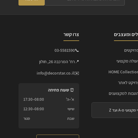
ים ומעצבים
צרו קשר
רויקטים
📞
03-5581590
עולה מקצועי
📍
רח' המרכבה 26, חולון
info@decorstar.co.il
✉️
ויקט לאתר
⏰ שעות פתיחה
הטבות למקצוענים
א'–ה'
08:00–17:30
שישי
08:00–12:30
 מקצועי מ-A ועד Z
שבת
סגור