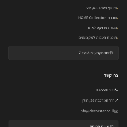
שיתוף פעולה מקצועי
חוברת HOME Collection
הגשת פרויקט לאתר
תוכנית הטבות למקצוענים
🏗️
ליווי מקצועי מ-A ועד Z
צרו קשר
03-5581590
📞
📍
רח' המרכבה 26, חולון
info@decorstar.co.il
✉️
⏰ שעות פתיחה