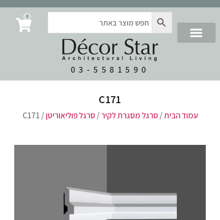
0
03-5581590
C171
עמוד הבית
/
סרגל מסגרת לקיר
/
סרגל פוליאוריטן
/ C171