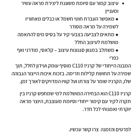
עיצוב קמור עם סיומת משוננת ליצירת מראה עשיר
ומעניין
● מאפשר העברת חוטי חשמל או כבלים מאחוריו
לשמירה על מראה מסודר
● מתאים לצביעה בצבעי קיר על בסיס מים להתאמה
מושלמת לעיצוב החלל
● משתלב במגוון סגנונות עיצוב – קלאסי, מודרני ואף
כפרי
המבנה הייחודי של קרניז C110 מוסיף עומק ועידון לחלל, תוך
שמירה על תחושת קלילות וזרימה. בזכות איכות הייצור הגבוהה
שלו, הקרניז שומר על צורתו ועל קוויו המדויקים לאורך זמן.
קרניז C110 הוא הבחירה המושלמת למי שמחפש קרניז בין
תקרה לקיר עם קימור ייחודי וסיומת מעוצבת, היוצר מראה
יוקרתי ואמנותי לכל חדר.
לפרטים והזמנה צרו קשר עכשיו.