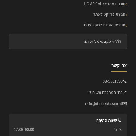
חוברת HOME Collection
הגשת פרויקט לאתר
תוכנית הטבות למקצוענים
🏗️
ליווי מקצועי מ-A ועד Z
צרו קשר
03-5581590
📞
📍
רח' המרכבה 26, חולון
info@decorstar.co.il
✉️
⏰ שעות פתיחה
א'–ה'
08:00–17:30