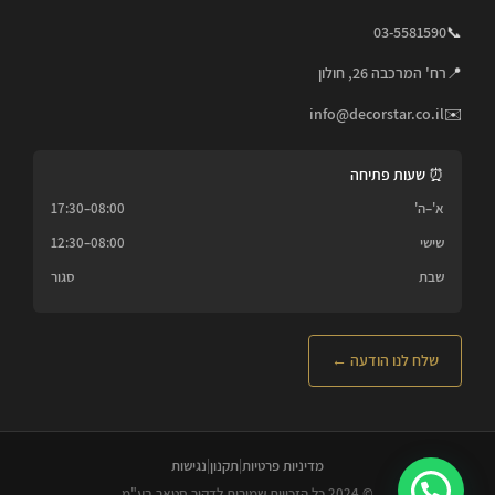
03-5581590
📞
📍
רח' המרכבה 26, חולון
info@decorstar.co.il
✉️
⏰ שעות פתיחה
א'–ה'
08:00–17:30
שישי
08:00–12:30
שבת
סגור
שלח לנו הודעה ←
מדיניות פרטיות
|
תקנון
|
נגישות
© 2024 כל הזכויות שמורות לדקור סטאר בע"מ