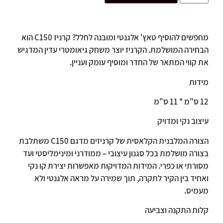
מחפשים להוסיף טאץ' אלגנטי ומובנה לחלל? קרניז C150 הוא
הבחירה המושלמת. הקרניז יוצר משחק גיאומטרי עדין המדגיש
את קווי המתאר של החדר ומוסיף עומק ועניין.
מידות
12 ס"מ * 11 ס"מ
עיצוב נקי ומדויק
הצורה המלבנית הקלאסית של קרניזים מדגם C150 משתלבת
בצורה מושלמת בכל סגנון עיצובי – ממודרני ומינימליסטי ועד
מסורתי או כפרי. המידות המדויקות מאפשרות יצירת קו נקי
ואחיד בין הקיר לתקרה, תוך שמירה על מראה אלגנטי ולא
מעמיס.
קלות התקנה וצביעה