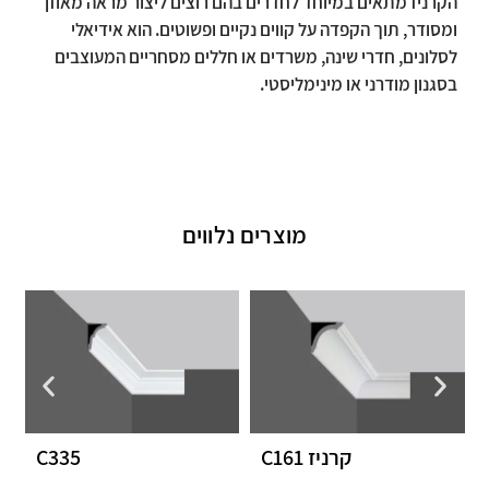
הקרניז מתאים במיוחד לחדרים בהם רוצים ליצור מראה מאוזן
ומסודר, תוך הקפדה על קווים נקיים ופשוטים. הוא אידיאלי
לסלונים, חדרי שינה, משרדים או חללים מסחריים המעוצבים
בסגנון מודרני או מינימליסטי.
מוצרים נלווים
קרניז C161
C335