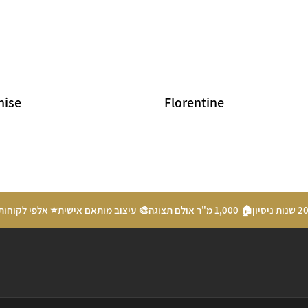
nise
Florentine
🏠 1,000 מ"ר אולם תצוגה
🎨 עיצוב מותאם אישית
⭐ אלפי לקוחות