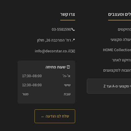
ים ומעצבים
צרו קשר
רויקטים
📞
03-5581590
עולה מקצועי
📍
רח' המרכבה 26, חולון
info@decorstar.co.il
✉️
ויקט לאתר
⏰ שעות פתיחה
הטבות למקצוענים
א'–ה'
08:00–17:30
שישי
08:00–12:30
 מקצועי מ-A ועד Z
שבת
סגור
שלח לנו הודעה ←