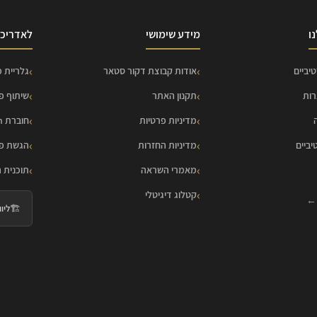
ו
מידע שימושי
לאדריכל
יביים
אודות קבוצת דקור סטאר
גלריית פ
רות
תקנון האתר
שיתוף פ
מדיניות פרטיות
חוברת HOME Collection
יביים
מדיניות החזרות
הגשת פר
מאמרי השראה
תוכנית 
קטלוג דיגיטלי
 ←
🏗️
ליווי