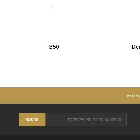
B50
De
 מרוצים
הרשמה