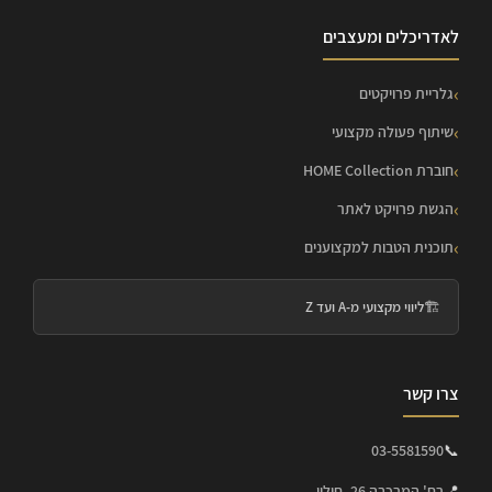
לאדריכלים ומעצבים
גלריית פרויקטים
שיתוף פעולה מקצועי
חוברת HOME Collection
הגשת פרויקט לאתר
תוכנית הטבות למקצוענים
🏗️
ליווי מקצועי מ-A ועד Z
צרו קשר
03-5581590
📞
📍
רח' המרכבה 26, חולון