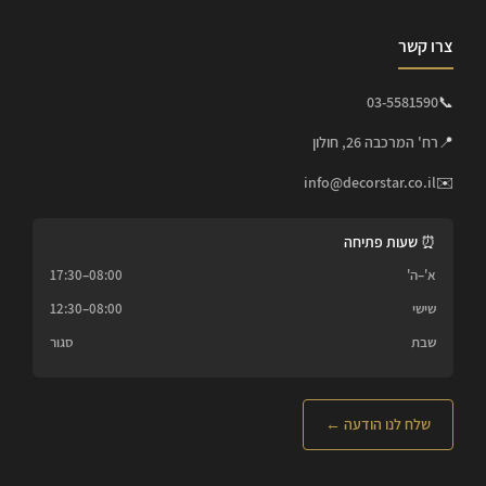
צרו קשר
03-5581590
📞
📍
רח' המרכבה 26, חולון
info@decorstar.co.il
✉️
⏰ שעות פתיחה
א'–ה'
08:00–17:30
שישי
08:00–12:30
שבת
סגור
שלח לנו הודעה ←