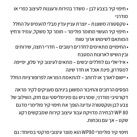
• חיפוי קיר בצבע לבן – משדר בהירות ורעננות לעיצוב כפרי או
מודרני
• טקסטורה משוננת – יוצרת עניין עדין מבלי להעמיס על החלל
• חיפוי קיר העשוי מחומר פולימר – חומר קל משקל, עמיד ורחיץ
המותאם לשימוש ארוך טווח
• החיפויים מתאימים לחדרים רטובים – חדרי רחצה, שירותים
ובין השיש לארונות המטבח
• אידיאלי גם לחללים יבשים – מתאים לעיצוב קיר סלון, יפייפה
למסדרון, פינת אוכל או חדר שינה
• יישום לאורך או לרוחב – להתאמת המראה לפרופורציות החלל
הפסים הרחבים והחיבור המשונן ביניהם מעניקים לקיר מראה
דקורטיבי מודרני, שמרגיש גם מינימליסטי וגם חזק. השילוב של
צבע לבן וטקסטורה עדינה הופך את חיפוי קיר פולימרי מדגם
WP 80 לבחירה מדויקת עבור עיצוב קירות שמבקשים רקע
שקט – אך עם נוכחות.
חיפוי קיר פולימרי WP80 הוא מוצר עיצובי פרקטי במיוחד: גם