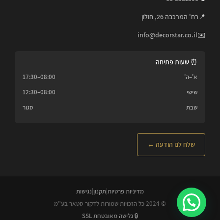
📍
רח' המרכבה 26, חולון
info@decorstar.co.il
✉️
⏰ שעות פתיחה
א'–ה'
08:00–17:30
שישי
08:00–12:30
שבת
סגור
שלח לנו הודעה ←
מדיניות פרטיות
|
תקנון
|
נגישות
© 2024 כל הזכויות שמורות לדקור סטאר בע"מ
🔒 גלישה מאובטחת SSL