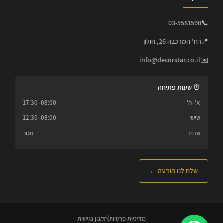
03-5581590
📞
📍
רח' המרכבה 26, חולון
info@decorstar.co.il
✉️
⏰ שעות פתיחה
א'–ה'
08:00–17:30
שישי
08:00–12:30
שבת
סגור
שלח לנו הודעה ←
מדיניות פרטיות
|
תקנון
|
נגישות