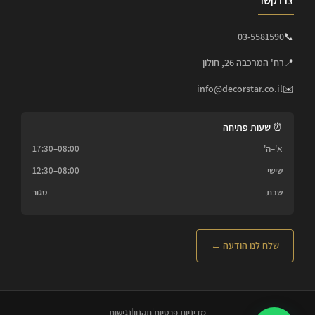
צרו קשר
03-5581590
📞
📍
רח' המרכבה 26, חולון
info@decorstar.co.il
✉️
⏰ שעות פתיחה
א'–ה'
08:00–17:30
שישי
08:00–12:30
שבת
סגור
שלח לנו הודעה ←
מדיניות פרטיות
|
תקנון
|
נגישות