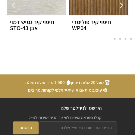
 פולימרי
חיפוי קיר גמיש דמוי
חיפוי גמיש דמוי 
WP04
אבן STO-43
אפור STO-35
🏆 מעל 20 שנות ניסיון
🏠 1,000 מ"ר אולם תצוגה
🎨 עיצוב מותאם אישית
⭐ אלפי לקוחות מרוצים
הירשמו לניוזלטר שלנו
קבלו השראה וטיפים לעיצוב הבית ישירות למייל
הרשמה