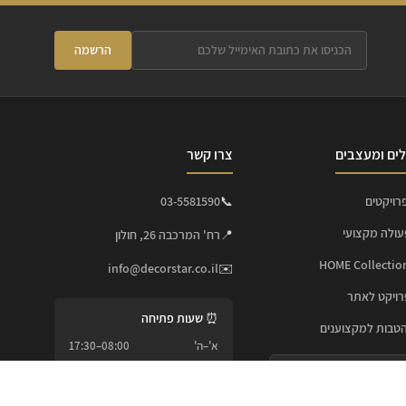
הרשמה
ים ומעצבים
צרו קשר
רויקטים
📞
03-5581590
עולה מקצועי
📍
רח' המרכבה 26, חולון
info@decorstar.co.il
✉️
ויקט לאתר
⏰ שעות פתיחה
הטבות למקצוענים
א'–ה'
08:00–17:30
שישי
08:00–12:30
 מקצועי מ-A ועד Z
שבת
סגור