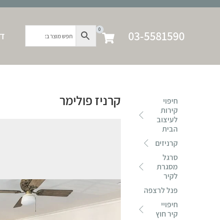
0
03-5581590
דף
קרניז פולימר
חיפוי
קירות
לעיצוב
הבית
קרניזים
סרגל
מסגרת
לקיר
פנל לרצפה
חיפויי
קיר חוץ