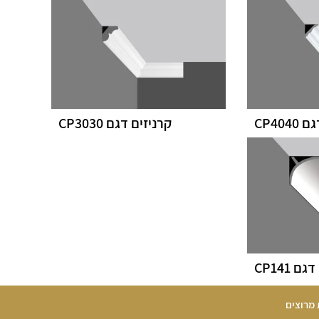
CP404
קרניזים דגם CP3030
ם CP141
 מרוצים