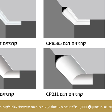
קרניזים דגם CP8585
קרניזים דגם 0
קרניזים דגם CP211
קרניזים דג
🏠 1,000 מ"ר אולם תצוגה
🎨 עיצוב מותאם אישית
⭐ אלפי לקוחות