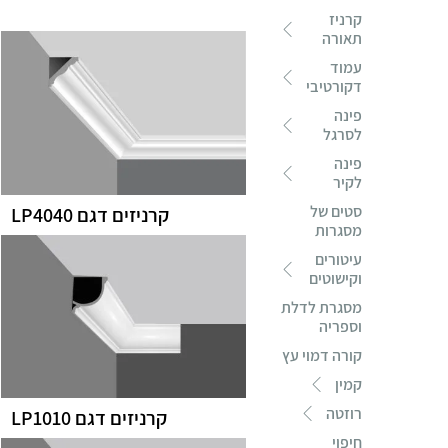
קרניז
תאורה
עמוד
דקורטיבי
פינה
לסרגל
פינה
לקיר
סטים של
קרניזים דגם LP4040
מסגרות
עיטורים
וקישוטים
מסגרת לדלת
וספריה
קורה דמוי עץ
קמין
רוזטה
קרניזים דגם LP1010
חיפוי