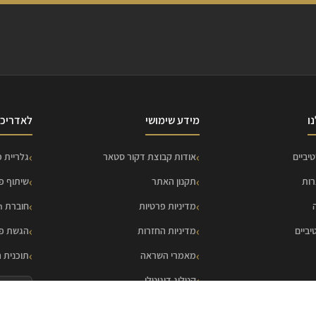
ו
מידע שימושי
לאדריכל
יביים
אודות קבוצת דקור סטאר
גלריית פ
רות
תקנון האתר
שיתוף פ
מדיניות פרטיות
חוברת HOME Collection
יביים
מדיניות החזרות
הגשת פר
מאמרי השראה
תוכנית 
קטלוג דיגיטלי
 ←
🏗️
ליווי