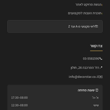
הגשת פרויקט לאתר
תוכנית הטבות למקצוענים
🏗️
ליווי מקצועי מ-A ועד Z
צרו קשר
03-5581590
📞
📍
רח' המרכבה 26, חולון
info@decorstar.co.il
✉️
⏰ שעות פתיחה
א'–ה'
08:00–17:30
שישי
08:00–12:30