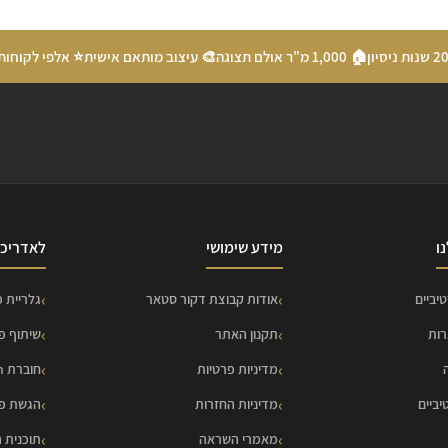
🏠 1,000 מ"ר אולם תצוגה
🎨 עיצוב מותאם אישית
⭐ אלפי לקוחות
ו
מידע שימושי
לאדריכל
יביים
אודות קבוצת דקור סטאר
גלריית פ
רות
תקנון האתר
שיתוף פ
מדיניות פרטיות
חוברת HOME Collection
יביים
מדיניות החזרות
הגשת פר
מאמרי השראה
תוכנית 