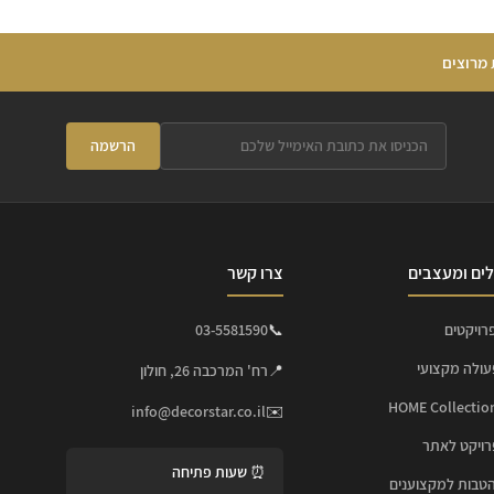
 מרוצים
הרשמה
ים ומעצבים
צרו קשר
רויקטים
📞
03-5581590
עולה מקצועי
📍
רח' המרכבה 26, חולון
info@decorstar.co.il
✉️
ויקט לאתר
⏰ שעות פתיחה
הטבות למקצוענים