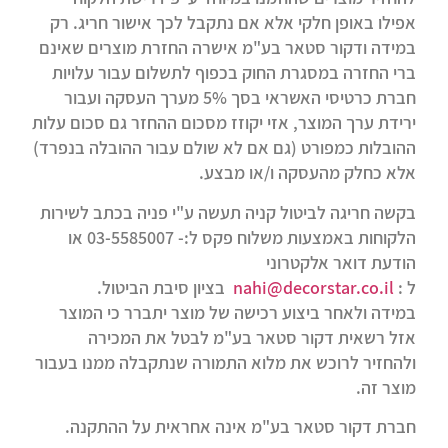
אפילו באופן חלקי אלא אם נתקבל לכך אישור חריג. רק
במידה ודקור סטאר בע"מ אישרה החזרת מוצרים שאינם
ברי החזרה במסגרת החוק בכפוף לתשלום עבור עלויות
חברת כרטיסי האשראי בסך 5% מערך העסקה ועבור
ירידת ערך המוצר, אזי יקוזז מסכום ההחזר גם סכום עלות
ההובלות כמפורט (גם אם לא שולם עבור ההובלה בנפרד)
אלא כחלק מהעסקה ו/או מבצע.
בקשה חריגה לביטול קניה תעשה ע"י פניה בכתב לשירות
הלקוחות באמצעות משלוח פקס ל:- 03-5585007 או
הודעת דואר אלקטרוני
ל :
nahi@decorstar.co.il
בציון סיבת הביטול.
במידה ולאחר ביצוע רכישה של מוצר יתברר כי המוצר
אזל רשאית דקור סטאר בע"מ לבטל את המכירה
ולהחזיר לרוכש את מלוא התמורה שנתקבלה ממנו בעבור
מוצר זה.
חברת דקור סטאר בע"מ אינה אחראית על ההתקנה.