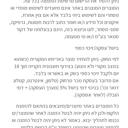
ניתן להסיר את הרישום מרשימת התפוצה בכל עת.
המוצרים המוצגים באתר אינם מיועדים לשימוש מוסדי או
מסחרי והם לשימוש ביתי בלבד אלא אם צוין אחרת.
איקונים וכל מידע ו/או חומר כתוב לרבות תמונות, גרפיקה,
סמני מסחר, לוגו וכיוצא בזה, הינם בבעלותה של דקור
סטאר בע"מ ו/או מי מטעמה.
ביטול עסקה/זיכוי כספי
לפי החוק- ניתן להחזיר מוצר באריזתו המקורית (כשהוא
במצב מקורי ולא פצוע) בצירוף חשבונית הקנייה תוך 14
יום ולקבל זיכוי כספי בשק או באשראי בלבד.
אם מדובר בעסקת מכר מרחוק (טלפון, אינטרנט, קטלוג
דואר וכו') בניכוי דמי ביטול 5% (מערך העסקה) + דמי
הובלה (לאחר אספקה).
כל המוצרים באתר מיוצרים/מיובאים בהתאם להזמנת
הלקוח ולכן לא ניתן יהיה לבטל הזמנה לאחר שהמוצר/ים
נכנסו לתהליך יבוא. כאמור לא ניתן יהיה לבטל הזמנה או
להחזיר מוצרים שהוזמנו במיוחד ע"פ דרישת הלקוח