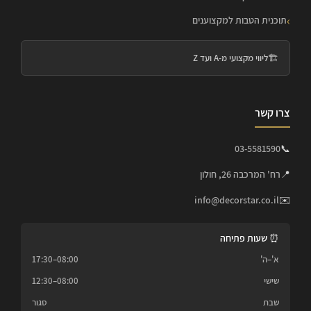
תוכנית הטבות למקצוענים
🏗️
ליווי מקצועי מ-A ועד Z
צרו קשר
03-5581590
📞
📍
רח' המרכבה 26, חולון
info@decorstar.co.il
✉️
⏰ שעות פתיחה
א'–ה'
08:00–17:30
שישי
08:00–12:30
שבת
סגור