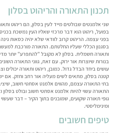
תכנון התאורה והריהוט בסלון
שני אלמנטים שבולטים מייד לעין בסלון, הם ריהוט ותאו
בפועל, ריהוט הוא דבר מרכזי שאליו העין נמשכת בכניסה
בפני עצמה. הריהוט קרוב לוודאי שלא יהיה כסאות גינה 
בסגנון הכללי שעליו החלטתם. התאורה מורכבת למעשה
ותאורה חשמלית. בסלון לא מקובל "להתפרע" יותר מד
בנורות שיוצרות אור ירוק. עם זאת, גווני התאורה השוני
עושים ביחד הבדל גדול. כמובן, ריהוט ותאורה יכולים ו
קטנה בסלון, מתאים לשים מעליה אור רחב וחזק. אם יש 
בתי התאורה עצמם, מהווים אלמנט אסתטי חשוב, שיציב 
התאורה עשוי להיות אלמנט אסתטי חשוב ובולט בסלון ואפ
גופי תאורה שקועים, שמובנים בתוך הקיר – דבר שעשוי 
ומינימליסטי.
טיפים חשובים