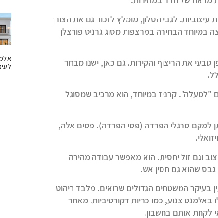
ות מראה של חדר במהירות.
 עיצוביות. לגבי הסלון, מומלץ לזכור גם את הצורך
וצה במיוחד הבחירה במרצפות מסוג גרניט פורצלן
אלמנ
בעי את הריצוף והקירות. גם כאן, ישנו מבחר
לעיצ
ל.
 "למעלה". קרניז במיוחד, הוא מרכיב שמסוגל
תן למקם סרגלי הפרדה (פסי הפרדה). פסים אלה,
זואלי.
וב וגם זול יחסית. הוא מאפשר עבודה מהירה
גבס שהוא גם חסין אש.
ן בעיקר המשטחים הגדולים שרואים. מלבד ריהוט
 באלמנט צנוע, כמו כריות דקורטיביות. מאחר
י לקחת אותם בחשבון.