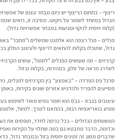
צבע – אין כמו צבע חדש על הקירות, בכדי לרענן ולשנ
ריצוף – בתחום הריצוף יש כיום מבחר עצום של אפשרויות
הגדול במיוחד לשמור על ניקיונו. מסיבה זו, רואים שנפ
(קלות יחסית לניקוי ומגיעות במבחר אפשרויות גדול).
פנלים
– פנל רצפה הוא אלמנט שמשלים ו"מחבר" באופן ט
גדול, שתוכלו בקלות להתאים לריצוף ולעיצוב הסלון בכל
קרניזים
– מה שעושים הפנלים "למטה", עושים הקרניזים
לשדרג מראה של סלון, במהירות, בקלות ובזול.
סרגל פס הפרדה
– "באמצע" בין הקרניזים לפנלים, ני
מסייעים להפריד ולהדגיש אזורים שונים בקירות, באופן וי
עיצובים בגבס
– גבס הוא חומר גמיש מאוד לשימוש בעיצ
ומגיע בואריאציות רבות, בהתאם לצורך. למשל, אלמנט 
המשטחים הגדולים
– בכל כניסה לחדר, תופסים את העי
וכדומה, הדבר מתבטא גם במה שתלוי על הקירות ואפילו
שדברים מסוג זה זמינים יחסית בזול ובמבחר גדול, כדא