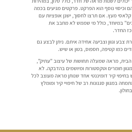
 יכולים לשנות מראה של חדר, כולל סלון, במהירות
 וכיסוי נוסף הוא הפרקט. פרקטים מגיעים בכמה
 קלאסי מעץ. אם תרצו לחסוך, ישנן אופציות עם
רנים" במיוחד, כולל מי שממש לא מחבב את
כז החדר.
ת צבע וגוון וצביעה אחידה איתם. ניתן לבצע גם
ם כמו קטיפה, חספוס, בטון או שיש.
 הבית, מראה שמעלה תחושות של עיצוב "עתיק",
במגוון חומרים וטקסטורות ומיושמים בהדבקה. לא
חיפוי קיר דומיננטי אחד שנותן מראה מעוצב לכל
מחה במגוון סגנונות רב של חיפויי קיר ומומלץ
ולון.