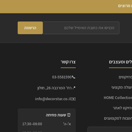
 מרוצים
הרשמה
ים ומעצבים
צרו קשר
רויקטים
📞
03-5581590
עולה מקצועי
📍
רח' המרכבה 26, חולון
info@decorstar.co.il
✉️
ויקט לאתר
⏰ שעות פתיחה
הטבות למקצוענים
א'–ה'
08:00–17:30