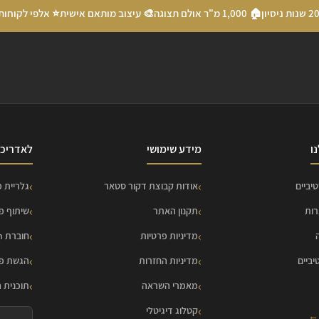
🏠 1,000 מ"ר אולם תצוגה
🎨 עיצוב מותאם אישית
⭐ אלפי לקוחות
ו
מידע שימושי
לאדריכל
יביים
אודות קבוצת דקור סטאר
גלריית פ
רות
תקנון האתר
שיתוף פ
מדיניות פרטיות
חוברת HOME Collection
יביים
מדיניות החזרות
הגשת פר
מאמרי השראה
תוכנית 
קטלוג דיגיטלי
 ←