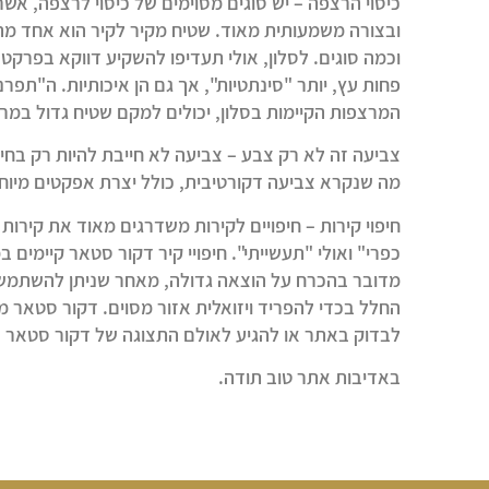
כיסוי הרצפה
– יש סוגים מסוימים של כיסוי לרצפה, אשר
ובצורה משמעותית מאוד. שטיח מקיר לקיר הוא אחד מהם
וכמה סוגים. לסלון, אולי תעדיפו להשקיע דווקא בפרקט
פחות עץ, יותר "סינתטיות", אך גם הן איכותיות. ה"תפ
המרצפות הקיימות בסלון, יכולים למקם שטיח גדול במר
צביעה זה לא רק צבע
– צביעה לא חייבת להיות רק בחיר
מה שנקרא צביעה דקורטיבית, כולל יצרת אפקטים מיוחדי
חיפוי קירות
– חיפויים לקירות משדרגים מאוד את קירות
כפרי" ואולי "תעשייתי". חיפויי קיר דקור סטאר קיימים 
מדובר בהכרח על הוצאה גדולה, מאחר שניתן להשתמש ב
החלל בכדי להפריד ויזואלית אזור מסוים. דקור סטאר מת
לבדוק באתר או להגיע לאולם התצוגה של דקור סטאר בח
באדיבות אתר טוב תודה.