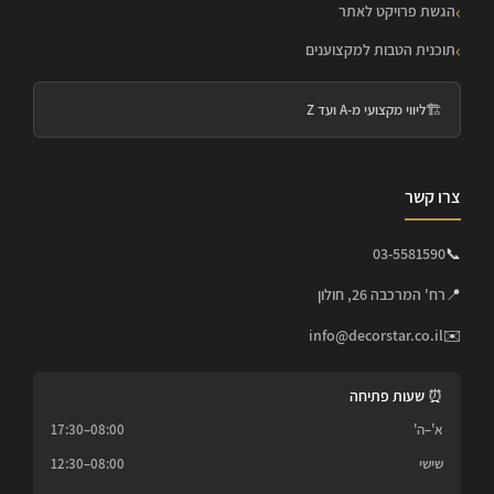
הגשת פרויקט לאתר
תוכנית הטבות למקצוענים
🏗️
ליווי מקצועי מ-A ועד Z
צרו קשר
03-5581590
📞
📍
רח' המרכבה 26, חולון
info@decorstar.co.il
✉️
⏰ שעות פתיחה
א'–ה'
08:00–17:30
שישי
08:00–12:30