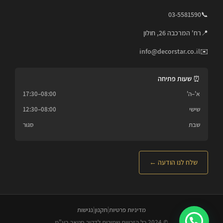
03-5581590
📞
📍
רח' המרכבה 26, חולון
info@decorstar.co.il
✉️
⏰ שעות פתיחה
א'–ה'
08:00–17:30
שישי
08:00–12:30
שבת
סגור
שלח לנו הודעה ←
מדיניות פרטיות
|
תקנון
|
נגישות
© 2024 כל הזכויות שמורות לדקור סטאר בע"מ